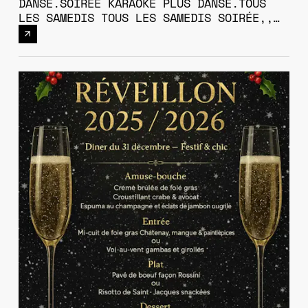
DANSE.SOIRÉE KARAOKE PLUS DANSE.TOUS
LES SAMEDIS TOUS LES SAMEDIS SOIRÉE,,
DISQUE JOCKEY. RÉSERVATION, IMPÉRATIVE
04 22 79. 13. 01. POUR VOS ÉVÈNEMENTS,
FAMILIAUX OU PROFESSIONNELS,
ANNIVERSSAIRE, ETC.